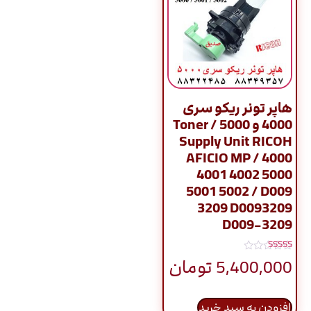
هاپر تونر ریکو سری
4000 و 5000 / Toner
Supply Unit RICOH
AFICIO MP / 4000
4001 4002 5000
5001 5002 / D009
3209 D0093209
D009-3209
نمره
5,400,000
تومان
5.00
از 5
افزودن به سبد خرید