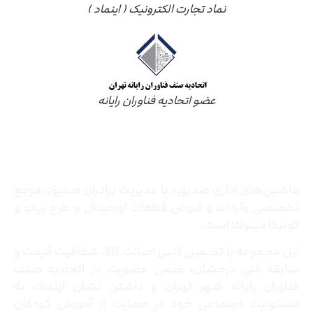
نماد تجارت الکترونیک ( اینماد )
عضو اتحادیه فناوران رایانه
درباره ما
ماشین‌های اداری صدیق» با مدیریت برادران صدیق‌، مرجع
تخصصی واردات و فروش قطعات اورجینال و طرح ریکو و
کونیکا مینولتا است.
این مجموعه با تضمین کتبی اصالت کالا، شفافیت قیمت و
سابقه فنی درخشان، ضمن عضویت در اتحادیه صنف
فناوران رایانه شهر تهران و داشتن نشان اینماد، به
مسئولیت اجتماعی خود در حمایت از آموزش کودکان