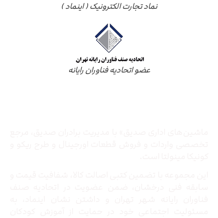
نماد تجارت الکترونیک ( اینماد )
عضو اتحادیه فناوران رایانه
درباره ما
ماشین‌های اداری صدیق» با مدیریت برادران صدیق‌، مرجع
تخصصی واردات و فروش قطعات اورجینال و طرح ریکو و
کونیکا مینولتا است.
این مجموعه با تضمین کتبی اصالت کالا، شفافیت قیمت و
سابقه فنی درخشان، ضمن عضویت در اتحادیه صنف
فناوران رایانه شهر تهران و داشتن نشان اینماد، به
مسئولیت اجتماعی خود در حمایت از آموزش کودکان