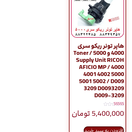
هاپر تونر ریکو سری
4000 و 5000 / Toner
Supply Unit RICOH
AFICIO MP / 4000
4001 4002 5000
5001 5002 / D009
3209 D0093209
D009-3209
نمره
5,400,000
تومان
5.00
از 5
افزودن به سبد خرید