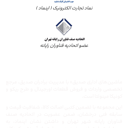
نماد تجارت الکترونیک ( اینماد )
عضو اتحادیه فناوران رایانه
درباره ما
ماشین‌های اداری صدیق» با مدیریت برادران صدیق‌، مرجع
تخصصی واردات و فروش قطعات اورجینال و طرح ریکو و
کونیکا مینولتا است.
این مجموعه با تضمین کتبی اصالت کالا، شفافیت قیمت و
سابقه فنی درخشان، ضمن عضویت در اتحادیه صنف
فناوران رایانه شهر تهران و داشتن نشان اینماد، به