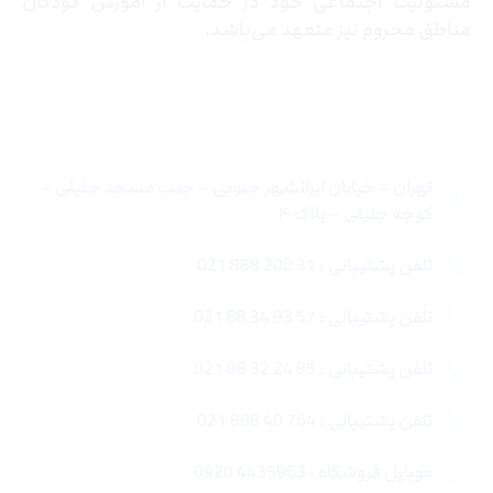
مسئولیت اجتماعی خود در حمایت از آموزش کودکان
مناطق محروم نیز متعهد می‌باشد.
تماس با ما
تهران – خیابان ایرانشهر جنوبی – جنب مسجد جلیلی –
کوچه جلیلی – پلاک ۴
تلفن پشتیبانی : 31 200 888 021
تلفن پشتیبانی : 57 93 34 88 021
تلفن پشتیبانی : 85 24 32 88 021
تلفن پشتیبانی : 764 40 888 021
موبایل فروشگاه : 4435963 0920