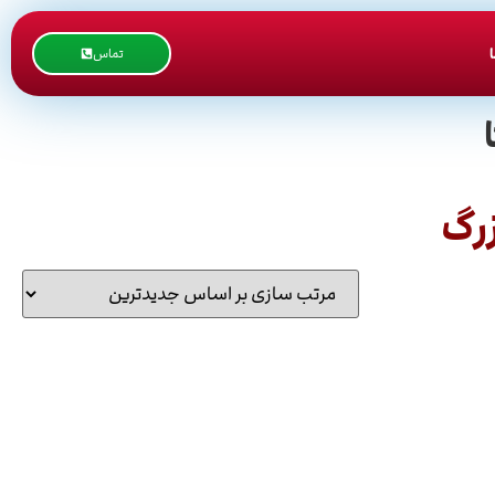
تماس
رگ