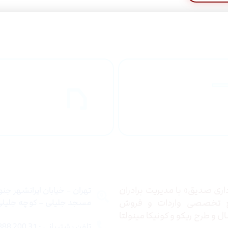
راهنمای خرید
ارسال به
محصولاات
کشور
 ما
تماس با ما
ری صدیق» با مدیریت برادران
تهران – خیابان ایرانشهر جن
ع تخصصی واردات و فروش
مسجد جلیلی – کوچه جلیلی –
 و طرح ریکو و کونیکا مینولتا
تلفن پشتیبانی : 31 200 888 021