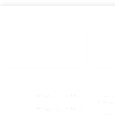
 سراسر
پشتیبانی محصولات
لینک های سریع
وبی – جنب
قطعات ریکو سری 9003
 پلاک ۴
قطعات ریکو سری 6503