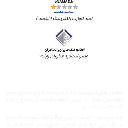
نماد تجارت الکترونیک ( اینماد )
عضو اتحادیه فناوران رایانه
درباره ما
ماشین‌های اداری صدیق» با مدیریت برادران صدیق‌، مرجع
تخصصی واردات و فروش قطعات اورجینال و طرح ریکو و
کونیکا مینولتا است.
این مجموعه با تضمین کتبی اصالت کالا، شفافیت قیمت و
سابقه فنی درخشان، ضمن عضویت در اتحادیه صنف