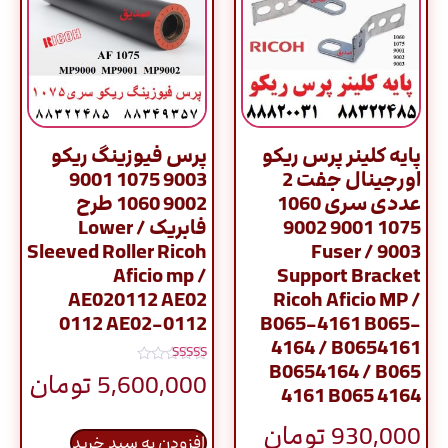
پایه کلینر پرس ریکو
پرس فیوزینگ ریکو
اورجینال جفت 2
9003 1075 9001
عددی سری 1060
9002 1060 طرح
1075 9001 9002
فابریک / Lower
Sleeved Roller Ricoh
9003 / Fuser
Aficio mp /
Support Bracket
AE020112 AE02
Ricoh Aficio MP /
0112 AE02-0112
B065-4161 B065-
4164 / B0654161
B0654164 / B065
نمره
5,600,000
تومان
5.00
4161 B065 4164
از 5
930,000
تومان
افزودن به سبد خرید