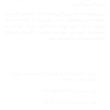
کونیکا مینولتا است.
این مجموعه با تضمین کتبی اصالت کالا، شفافیت قیمت و
سابقه فنی درخشان، ضمن عضویت در اتحادیه صنف
فناوران رایانه شهر تهران و داشتن نشان اینماد، به
مسئولیت اجتماعی خود در حمایت از آموزش کودکان
مناطق محروم نیز متعهد می‌باشد.
تماس با ما
تهران – خیابان ایرانشهر جنوبی – جنب مسجد جلیلی –
کوچه جلیلی – پلاک ۴
تلفن پشتیبانی : 31 200 888 021
تلفن پشتیبانی : 57 93 34 88 021