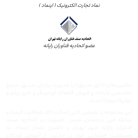
نماد تجارت الکترونیک ( اینماد )
عضو اتحادیه فناوران رایانه
درباره ما
ماشین‌های اداری صدیق» با مدیریت برادران صدیق‌، مرجع
تخصصی واردات و فروش قطعات اورجینال و طرح ریکو و
کونیکا مینولتا است.
این مجموعه با تضمین کتبی اصالت کالا، شفافیت قیمت و
سابقه فنی درخشان، ضمن عضویت در اتحادیه صنف
فناوران رایانه شهر تهران و داشتن نشان اینماد، به
مسئولیت اجتماعی خود در حمایت از آموزش کودکان