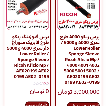
پرس ریکو 4000 طرح
پرس فیوزینگ ریکو
سری 4000 و 5000 /
طرح فابریک سوراخ
Lower Roller
دار سری 4000 و 5000
/ Lower Roller
Sponge Sleeve
Sponge Sleeve
Ricoh Aficio Mp /
Ricoh Aficio Mp /
4000 4001 4002
AE020199 AE02
5000 5001 5002 /
0199 AE02-0199
AE020199 AE02
0199 AE02-0199
نمره
0
تومان
3,900,000
تومان
5.00
از 5
اطلاعات بیشتر
افزودن به سبد خرید