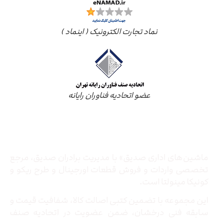
نماد تجارت الکترونیک ( اینماد )
عضو اتحادیه فناوران رایانه
درباره ما
ماشین‌های اداری صدیق» با مدیریت برادران صدیق‌، مرجع
تخصصی واردات و فروش قطعات اورجینال و طرح ریکو و
کونیکا مینولتا است.
این مجموعه با تضمین کتبی اصالت کالا، شفافیت قیمت و
سابقه فنی درخشان، ضمن عضویت در اتحادیه صنف