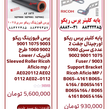
پایه کلینر پرس ریکو
پرس فیوزینگ ریکو
اورجینال جفت 2
9003 1075 9001
عددی سری 1060
9002 1060 طرح
1075 9001 9002
فابریک / Lower
Sleeved Roller Ricoh
9003 / Fuser
Aficio mp /
Support Bracket
AE020112 AE02
Ricoh Aficio MP /
0112 AE02-0112
B065-4161 B065-
4164 / B0654161
B0654164 / B065
نمره
5,600,000
تومان
5.00
4161 B065 4164
از 5
930,000
تومان
افزودن به سبد خرید