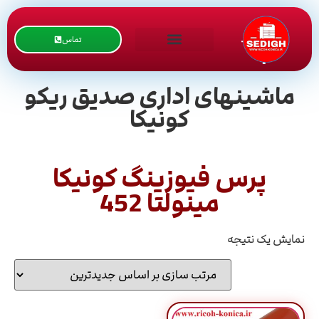
تماس
ماشینهای اداری صدیق ریکو
کونیکا
پرس فیوزینگ کونیکا
مینولتا 452
نمایش یک نتیجه