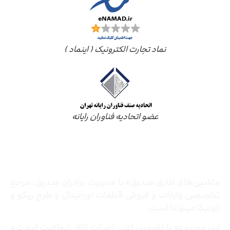
نماد تجارت الکترونیک ( اینماد )
عضو اتحادیه فناوران رایانه
درباره ما
ماشین‌های اداری صدیق» با مدیریت برادران صدیق‌، مرجع
تخصصی واردات و فروش قطعات اورجینال و طرح ریکو و
کونیکا مینولتا است.
این مجموعه با تضمین کتبی اصالت کالا، شفافیت قیمت و