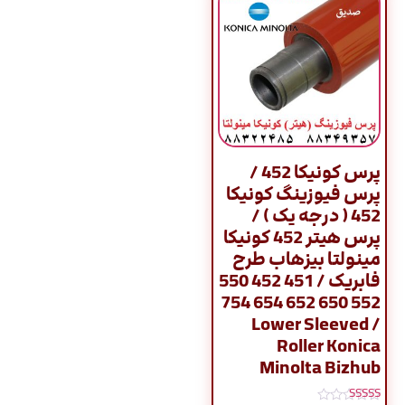
پرس کونیکا 452 /
پرس فیوزینگ کونیکا
452 ( درجه یک ) /
پرس هیتر 452 کونیکا
مینولتا بیزهاب طرح
فابریک / 451 452 550
552 650 652 654 754
/ Lower Sleeved
Roller Konica
Minolta Bizhub