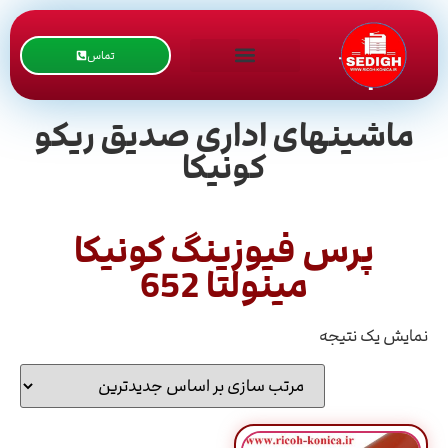
تماس
ماشینهای اداری صدیق ریکو
کونیکا
پرس فیوزینگ کونیکا
مینولتا 652
نمایش یک نتیجه