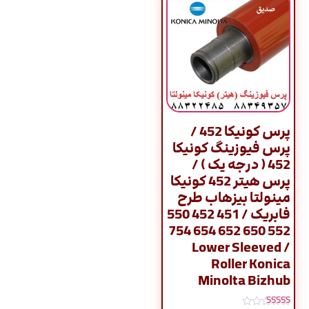
پرس کونیکا 452 /
پرس فیوزینگ کونیکا
452 ( درجه یک ) /
پرس هیتر 452 کونیکا
مینولتا بیزهاب طرح
فابریک / 451 452 550
552 650 652 654 754
/ Lower Sleeved
Roller Konica
Minolta Bizhub