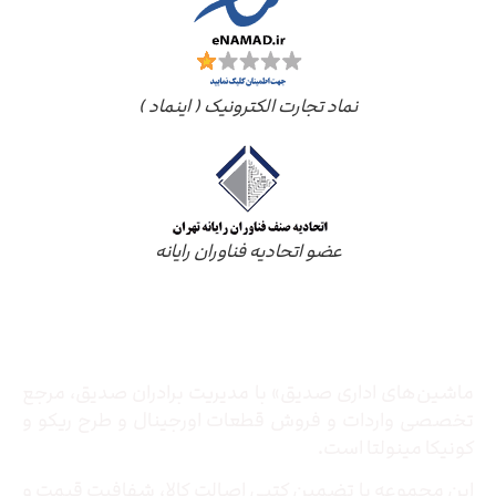
نماد تجارت الکترونیک ( اینماد )
عضو اتحادیه فناوران رایانه
درباره ما
ماشین‌های اداری صدیق» با مدیریت برادران صدیق‌، مرجع
تخصصی واردات و فروش قطعات اورجینال و طرح ریکو و
کونیکا مینولتا است.
این مجموعه با تضمین کتبی اصالت کالا، شفافیت قیمت و