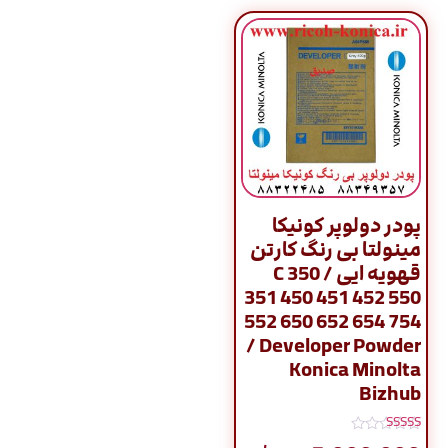
پودر دولوپر کونیکا
مینولتا بی رنگ کارتن
قهویه ایی / C 350
351 450 451 452 550
552 650 652 654 754
/ Developer Powder
Konica Minolta
Bizhub
نمره