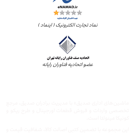
نماد تجارت الکترونیک ( اینماد )
عضو اتحادیه فناوران رایانه
درباره ما
ماشین‌های اداری صدیق» با مدیریت برادران صدیق‌، مرجع
تخصصی واردات و فروش قطعات اورجینال و طرح ریکو و
کونیکا مینولتا است.
این مجموعه با تضمین کتبی اصالت کالا، شفافیت قیمت و