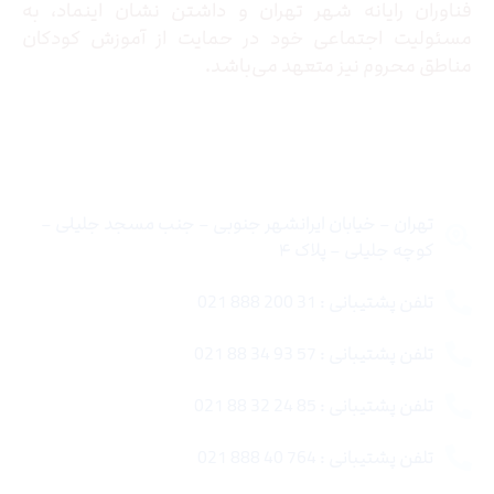
فناوران رایانه شهر تهران و داشتن نشان اینماد، به
مسئولیت اجتماعی خود در حمایت از آموزش کودکان
مناطق محروم نیز متعهد می‌باشد.
تماس با ما
تهران – خیابان ایرانشهر جنوبی – جنب مسجد جلیلی –
کوچه جلیلی – پلاک ۴
تلفن پشتیبانی : 31 200 888 021
تلفن پشتیبانی : 57 93 34 88 021
تلفن پشتیبانی : 85 24 32 88 021
تلفن پشتیبانی : 764 40 888 021