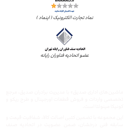
نماد تجارت الکترونیک ( اینماد )
عضو اتحادیه فناوران رایانه
درباره ما
ماشین‌های اداری صدیق» با مدیریت برادران صدیق‌، مرجع
تخصصی واردات و فروش قطعات اورجینال و طرح ریکو و
کونیکا مینولتا است.
این مجموعه با تضمین کتبی اصالت کالا، شفافیت قیمت و
سابقه فنی درخشان، ضمن عضویت در اتحادیه صنف