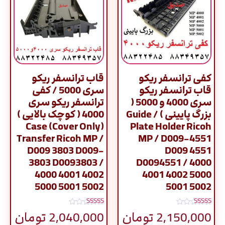
کفی ترانسفر ریکو
قاب ترانسفر ریکو
قاب ترانسفر ریکو
سری 5000 / کفی
سری 4000 و 5000 (
ترانسفر ریکو سری
بزرگ پایینی ) / Guide
4000 ( کوچک بالایی )
Case (Cover Only)
Plate Holder Ricoh
Transfer Ricoh MP /
MP / D009-4551
D009 3803 D009-
D009 4551
3803 D0093803 /
D0094551 / 4000
4000 4001 4002
4001 4002 5000
5000 5001 5002
5001 5002
نمره
نمره
2,150,000
تومان
2,040,000
تومان
5.00
5.00
از 5
از 5