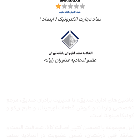
نماد تجارت الکترونیک ( اینماد )
عضو اتحادیه فناوران رایانه
درباره ما
ماشین‌های اداری صدیق» با مدیریت برادران صدیق‌، مرجع
تخصصی واردات و فروش قطعات اورجینال و طرح ریکو و
کونیکا مینولتا است.
این مجموعه با تضمین کتبی اصالت کالا، شفافیت قیمت و
سابقه فنی درخشان، ضمن عضویت در اتحادیه صنف