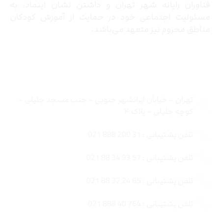
فناوران رایانه شهر تهران و داشتن نشان اینماد، به
مسئولیت اجتماعی خود در حمایت از آموزش کودکان
مناطق محروم نیز متعهد می‌باشد.
تماس با ما
تهران – خیابان ایرانشهر جنوبی – جنب مسجد جلیلی –
کوچه جلیلی – پلاک ۴
تلفن پشتیبانی : 31 200 888 021
تلفن پشتیبانی : 57 93 34 88 021
تلفن پشتیبانی : 85 24 32 88 021
تلفن پشتیبانی : 764 40 888 021