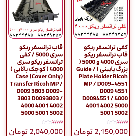
کفی ترانسفر ریکو
قاب ترانسفر ریکو
قاب ترانسفر ریکو
سری 5000 / کفی
سری 4000 و 5000 (
ترانسفر ریکو سری
بزرگ پایینی ) / Guide
4000 ( کوچک بالایی )
Case (Cover Only)
Plate Holder Ricoh
Transfer Ricoh MP /
MP / D009-4551
D009 3803 D009-
D009 4551
3803 D0093803 /
D0094551 / 4000
4000 4001 4002
4001 4002 5000
5000 5001 5002
5001 5002
نمره
نمره
2,150,000
تومان
2,040,000
تومان
5.00
5.00
از 5
از 5