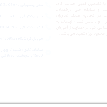
ا تضمین کتبی اصالت کالا،
تلفن پشتیبانی : 57 93 34 88 021
ت و سابقه فنی درخشان،
در اتحادیه صنف فناوران
تلفن پشتیبانی : 85 24 32 88 021
ران و داشتن نشان اینماد، به
اعی خود در حمایت از آموزش
تلفن پشتیبانی : 764 40 888 021
محروم نیز متعهد می‌باشد.
موبایل فروشگاه : 4435963 0920
19:00 و پنجشنبه 9:30 الی 15:00 میباشد.