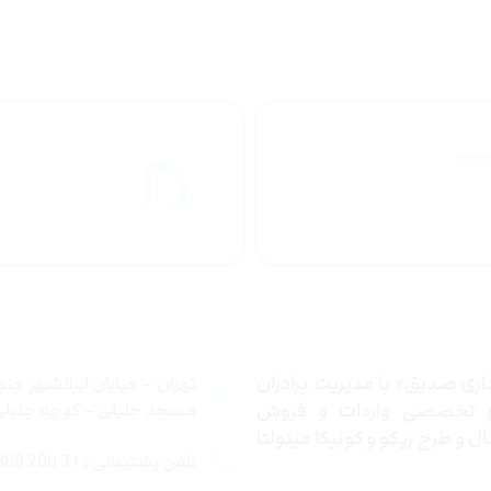
راهنمای خرید
ارسال به
محصولاات
کشور
 ما
تماس با ما
ری صدیق» با مدیریت برادران
تهران – خیابان ایرانشهر جن
ع تخصصی واردات و فروش
مسجد جلیلی – کوچه جلیلی –
 و طرح ریکو و کونیکا مینولتا
تلفن پشتیبانی : 31 200 888 021