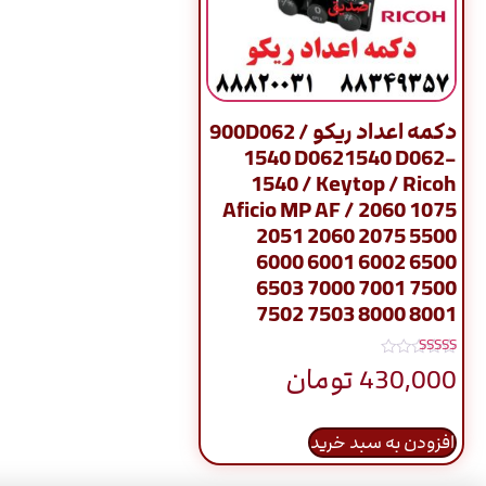
دکمه اعداد ریکو / 900D062
1540 D0621540 D062-
1540 / Keytop / Ricoh
Aficio MP AF / 2060 1075
2051 2060 2075 5500
6000 6001 6002 6500
6503 7000 7001 7500
7502 7503 8000 8001
نمره
430,000
تومان
5.00
از 5
افزودن به سبد خرید