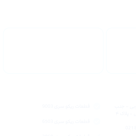
 سراسر
پشتیبانی محصولات
لینک های سریع
وبی – جنب
قطعات ریکو سری 9003
 پلاک ۴
قطعات ریکو سری 6503