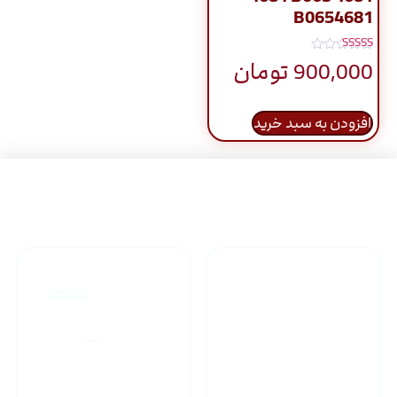
B0654681
نمره
900,000
تومان
5.00
از 5
افزودن به سبد خرید