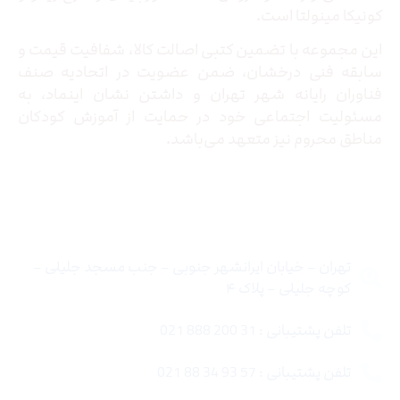
کونیکا مینولتا است.
این مجموعه با تضمین کتبی اصالت کالا، شفافیت قیمت و
سابقه فنی درخشان، ضمن عضویت در اتحادیه صنف
فناوران رایانه شهر تهران و داشتن نشان اینماد، به
مسئولیت اجتماعی خود در حمایت از آموزش کودکان
مناطق محروم نیز متعهد می‌باشد.
تماس با ما
تهران – خیابان ایرانشهر جنوبی – جنب مسجد جلیلی –
کوچه جلیلی – پلاک ۴
تلفن پشتیبانی : 31 200 888 021
تلفن پشتیبانی : 57 93 34 88 021