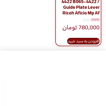
4422 B065-4422 /
Guide Plate Lever
Ricoh Aficio Mp Af
نمره
780,000
تومان
5.00
از 5
افزودن به سبد خرید