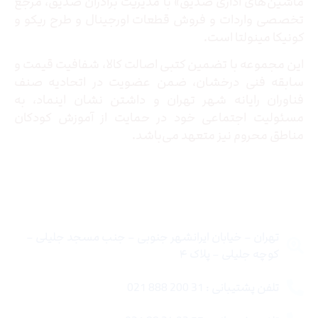
ماشین‌های اداری صدیق» با مدیریت برادران صدیق‌، مرجع
تخصصی واردات و فروش قطعات اورجینال و طرح ریکو و
کونیکا مینولتا است.
این مجموعه با تضمین کتبی اصالت کالا، شفافیت قیمت و
سابقه فنی درخشان، ضمن عضویت در اتحادیه صنف
فناوران رایانه شهر تهران و داشتن نشان اینماد، به
مسئولیت اجتماعی خود در حمایت از آموزش کودکان
مناطق محروم نیز متعهد می‌باشد.
تماس با ما
تهران – خیابان ایرانشهر جنوبی – جنب مسجد جلیلی –
کوچه جلیلی – پلاک ۴
تلفن پشتیبانی : 31 200 888 021