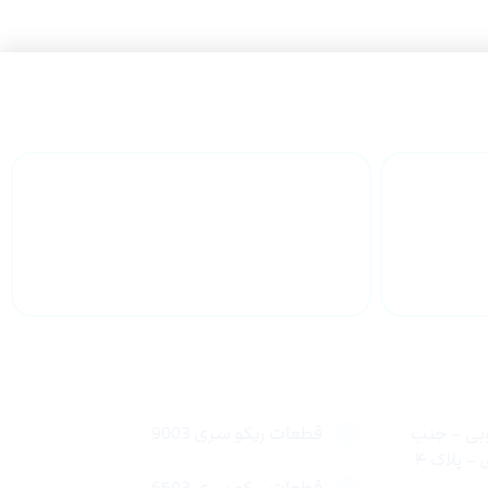
 سراسر
پشتیبانی محصولات
لینک های سریع
وبی – جنب
قطعات ریکو سری 9003
 پلاک ۴