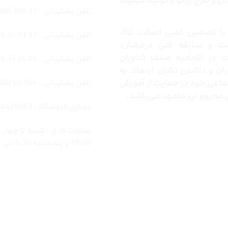
 و طرح ریکو و کونیکا مینولتا
تلفن پشتیبانی : 31 200 888 021
ا تضمین کتبی اصالت کالا،
تلفن پشتیبانی : 57 93 34 88 021
ت و سابقه فنی درخشان،
در اتحادیه صنف فناوران
تلفن پشتیبانی : 85 24 32 88 021
ران و داشتن نشان اینماد، به
اعی خود در حمایت از آموزش
تلفن پشتیبانی : 764 40 888 021
محروم نیز متعهد می‌باشد.
موبایل فروشگاه : 4435963 0920
19:00 و پنجشنبه 9:30 الی 15:00 میباشد.