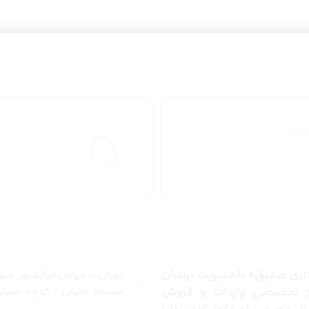
راهنمای خرید
ارسال به
محصولاات
کشور
 ما
تماس با ما
ری صدیق» با مدیریت برادران
تهران – خیابان ایرانشهر جن
ع تخصصی واردات و فروش
مسجد جلیلی – کوچه جلیلی –