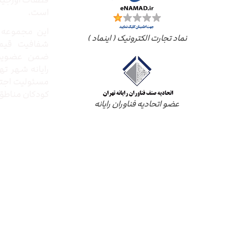
قطعات اورجینال
است.
این مجموعه ب
نماد تجارت الکترونیک ( اینماد )
شفافیت قیم
ضمن عضویت 
رایانه شهر ته
مسئولیت اجتم
کودکان مناطق 
عضو اتحادیه فناوران رایانه