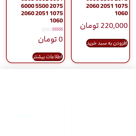
6000 5500 2075
2060 2051 1075
2060 2051 1075
1060
1060
220,000
تومان
نمره
0
تومان
5.00
افزودن به سبد خرید
از 5
اطلاعات بیشتر