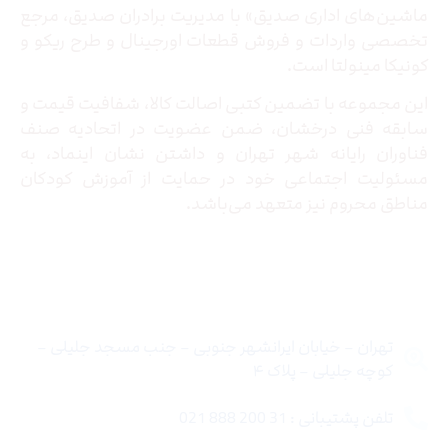
ماشین‌های اداری صدیق» با مدیریت برادران صدیق‌، مرجع
تخصصی واردات و فروش قطعات اورجینال و طرح ریکو و
کونیکا مینولتا است.
این مجموعه با تضمین کتبی اصالت کالا، شفافیت قیمت و
سابقه فنی درخشان، ضمن عضویت در اتحادیه صنف
فناوران رایانه شهر تهران و داشتن نشان اینماد، به
مسئولیت اجتماعی خود در حمایت از آموزش کودکان
مناطق محروم نیز متعهد می‌باشد.
تماس با ما
تهران – خیابان ایرانشهر جنوبی – جنب مسجد جلیلی –
کوچه جلیلی – پلاک ۴
تلفن پشتیبانی : 31 200 888 021