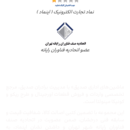
نماد تجارت الکترونیک ( اینماد )
عضو اتحادیه فناوران رایانه
درباره ما
ماشین‌های اداری صدیق» با مدیریت برادران صدیق‌، مرجع
تخصصی واردات و فروش قطعات اورجینال و طرح ریکو و
کونیکا مینولتا است.
این مجموعه با تضمین کتبی اصالت کالا، شفافیت قیمت و
سابقه فنی درخشان، ضمن عضویت در اتحادیه صنف
فناوران رایانه شهر تهران و داشتن نشان اینماد، به