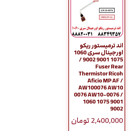
اند ترمیستور ریکو
اورجینال سری 1060
1075 9001 9002 /
Fuser Rear
Thermistor Ricoh
Aficio MP AF /
AW100076 AW10
0076 AW10-0076 /
1060 1075 9001
9002
2,400,000
تومان