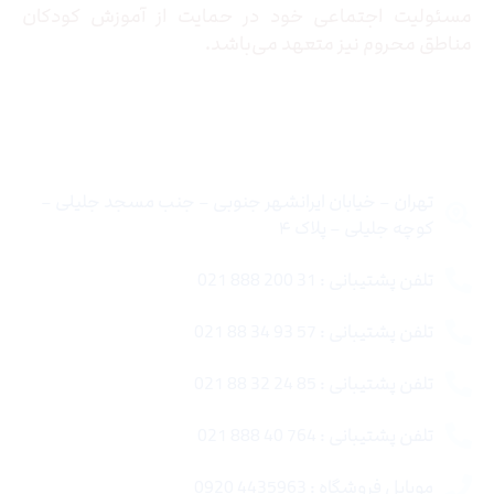
مسئولیت اجتماعی خود در حمایت از آموزش کودکان
مناطق محروم نیز متعهد می‌باشد.
تماس با ما
تهران – خیابان ایرانشهر جنوبی – جنب مسجد جلیلی –
کوچه جلیلی – پلاک ۴
تلفن پشتیبانی : 31 200 888 021
تلفن پشتیبانی : 57 93 34 88 021
تلفن پشتیبانی : 85 24 32 88 021
تلفن پشتیبانی : 764 40 888 021
موبایل فروشگاه : 4435963 0920