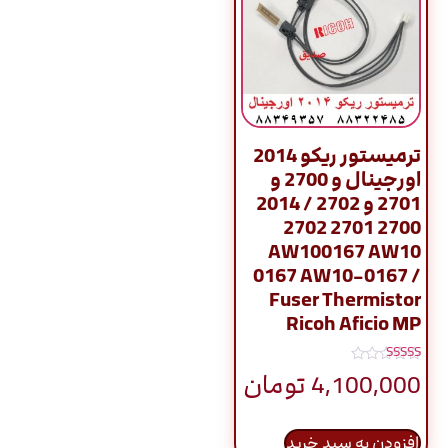
ترمیستور ریکو 2014
اورجینال و 2700 و
2701 و 2702 / 2014
2700 2701 2702
AW100167 AW10
0167 AW10-0167 /
Fuser Thermistor
Ricoh Aficio MP
نمره
4,100,000
تومان
5.00
از 5
افزودن به سبد خرید