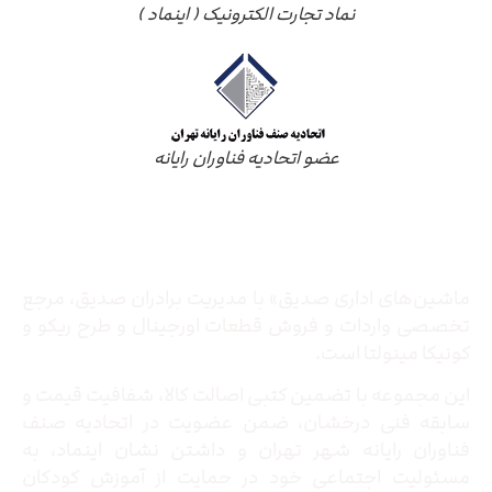
نماد تجارت الکترونیک ( اینماد )
عضو اتحادیه فناوران رایانه
درباره ما
ماشین‌های اداری صدیق» با مدیریت برادران صدیق‌، مرجع
تخصصی واردات و فروش قطعات اورجینال و طرح ریکو و
کونیکا مینولتا است.
این مجموعه با تضمین کتبی اصالت کالا، شفافیت قیمت و
سابقه فنی درخشان، ضمن عضویت در اتحادیه صنف
فناوران رایانه شهر تهران و داشتن نشان اینماد، به
مسئولیت اجتماعی خود در حمایت از آموزش کودکان