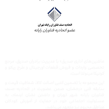
عضو اتحادیه فناوران رایانه
درباره ما
ماشین‌های اداری صدیق» با مدیریت برادران صدیق‌، مرجع
تخصصی واردات و فروش قطعات اورجینال و طرح ریکو و
کونیکا مینولتا است.
این مجموعه با تضمین کتبی اصالت کالا، شفافیت قیمت و
سابقه فنی درخشان، ضمن عضویت در اتحادیه صنف
فناوران رایانه شهر تهران و داشتن نشان اینماد، به
مسئولیت اجتماعی خود در حمایت از آموزش کودکان
مناطق محروم نیز متعهد می‌باشد.