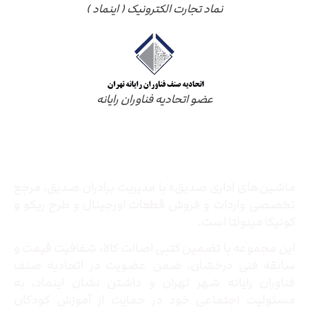
نماد تجارت الکترونیک ( اینماد )
عضو اتحادیه فناوران رایانه
درباره ما
ماشین‌های اداری صدیق» با مدیریت برادران صدیق‌، مرجع
تخصصی واردات و فروش قطعات اورجینال و طرح ریکو و
کونیکا مینولتا است.
این مجموعه با تضمین کتبی اصالت کالا، شفافیت قیمت و
سابقه فنی درخشان، ضمن عضویت در اتحادیه صنف
فناوران رایانه شهر تهران و داشتن نشان اینماد، به
مسئولیت اجتماعی خود در حمایت از آموزش کودکان