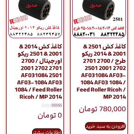
کاغذ کش 2501 &
کاغذ کش 2014 &
2001 & 2014 ریکو
2001 & 2501 ریکو
طرح / 2700 2701
اورجینال / 2700
2701 2702 2001
2702 2001 2501
2501 AF031084
AF031084 AF03-
AF03-1084 AF03
1084 AF03 1084 /
1084 / Feed Roller
Feed Roller Ricoh /
Ricoh / MP 2014
MP 2014
780,000
تومان
نمره
0
تومان
5.00
از 5
افزودن به سبد خرید
اطلاعات بیشتر