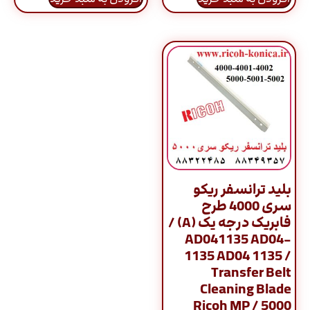
بلید ترانسفر ریکو
سری 4000 طرح
فابریک درجه یک (A) /
AD041135 AD04-
1135 AD04 1135 /
Transfer Belt
Cleaning Blade
Ricoh MP / 5000