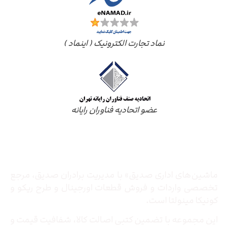
نماد تجارت الکترونیک ( اینماد )
عضو اتحادیه فناوران رایانه
درباره ما
ماشین‌های اداری صدیق» با مدیریت برادران صدیق‌، مرجع
تخصصی واردات و فروش قطعات اورجینال و طرح ریکو و
کونیکا مینولتا است.
این مجموعه با تضمین کتبی اصالت کالا، شفافیت قیمت و