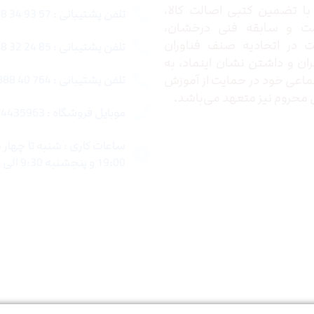
ا تضمین کتبی اصالت کالا،
تلفن پشتیبانی : 57 93 34 88 021
ت و سابقه فنی درخشان،
در اتحادیه صنف فناوران
تلفن پشتیبانی : 85 24 32 88 021
ران و داشتن نشان اینماد، به
اعی خود در حمایت از آموزش
تلفن پشتیبانی : 764 40 888 021
محروم نیز متعهد می‌باشد.
موبایل فروشگاه : 4435963 0920
19:00 و پنجشنبه 9:30 الی 15:00 میباشد.