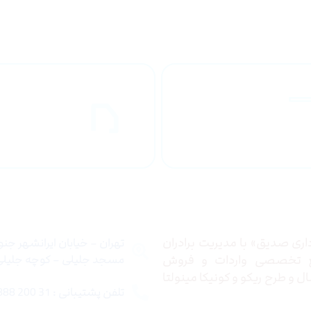
راهنمای خرید
ارسال به
محصولاات
کشور
 ما
تماس با ما
ری صدیق» با مدیریت برادران
تهران – خیابان ایرانشهر جن
ع تخصصی واردات و فروش
مسجد جلیلی – کوچه جلیلی –
 و طرح ریکو و کونیکا مینولتا
تلفن پشتیبانی : 31 200 888 021