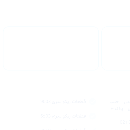
 سراسر
پشتیبانی محصولات
لینک های سریع
وبی – جنب
قطعات ریکو سری 9003
 پلاک ۴
قطعات ریکو سری 6503