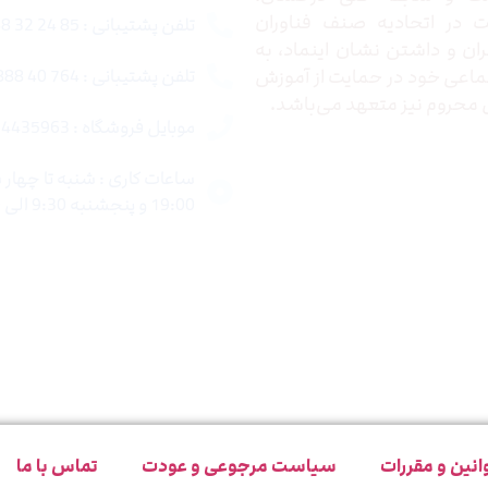
در اتحادیه صنف فناوران
تلفن پشتیبانی : 85 24 32 88 021
ران و داشتن نشان اینماد، به
اعی خود در حمایت از آموزش
تلفن پشتیبانی : 764 40 888 021
محروم نیز متعهد می‌باشد.
موبایل فروشگاه : 4435963 0920
19:00 و پنجشنبه 9:30 الی 15:00 میباشد.
انین و مقررات
سیاست مرجوعی و عودت
تماس با ما