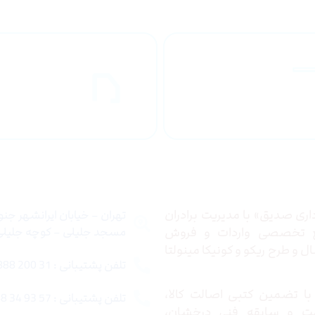
راهنمای خرید
ارسال به
محصولاات
کشور
 ما
تماس با ما
ری صدیق» با مدیریت برادران
تهران – خیابان ایرانشهر جن
ع تخصصی واردات و فروش
مسجد جلیلی – کوچه جلیلی –
 و طرح ریکو و کونیکا مینولتا
تلفن پشتیبانی : 31 200 888 021
ا تضمین کتبی اصالت کالا،
تلفن پشتیبانی : 57 93 34 88 021
ت و سابقه فنی درخشان،