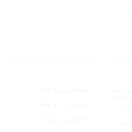
 سراسر
پشتیبانی محصولات
لینک های سریع
وبی – جنب
قطعات ریکو سری 9003
 پلاک ۴
قطعات ریکو سری 6503
قطعات ریکو سری 2060