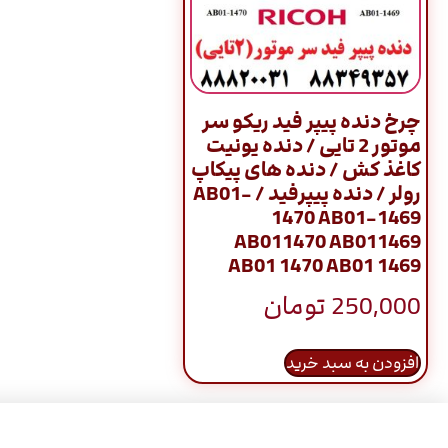
چرخ دنده پیپر فید ریکو سر
موتور 2 تایی / دنده یونیت
کاغذ کش / دنده های پیکاپ
رولر / دنده پیپرفید / AB01-
1470 AB01-1469
AB011470 AB011469
AB01 1470 AB01 1469
250,000
تومان
افزودن به سبد خرید