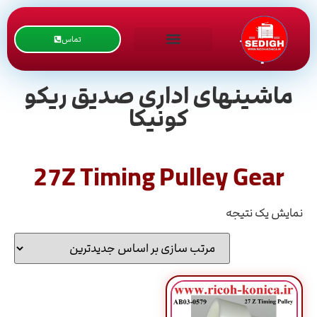
تماس
ماشینهای اداری صدیق ریکو
کونیکا
27Z Timing Pulley Gear
نمایش یک نتیجه