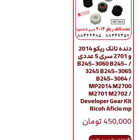
دنده تانک ریکو 2014
و 2701 سری 5 عددی
/ B245-3060 B245-
3245 B245-3065
B245-3064 /
MP2014 M2700
M2701 M2702 /
Developer Gear Kit
Ricoh Aficio mp
450,000
تومان
افزودن به سبد خرید