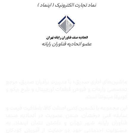
نماد تجارت الکترونیک ( اینماد )
عضو اتحادیه فناوران رایانه
درباره ما
ماشین‌های اداری صدیق» با مدیریت برادران صدیق‌، مرجع
تخصصی واردات و فروش قطعات اورجینال و طرح ریکو و
کونیکا مینولتا است.
این مجموعه با تضمین کتبی اصالت کالا، شفافیت قیمت و
سابقه فنی درخشان، ضمن عضویت در اتحادیه صنف
فناوران رایانه شهر تهران و داشتن نشان اینماد، به
مسئولیت اجتماعی خود در حمایت از آموزش کودکان