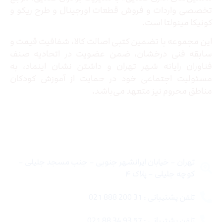
تخصصی واردات و فروش قطعات اورجینال و طرح ریکو و
کونیکا مینولتا است.
این مجموعه با تضمین کتبی اصالت کالا، شفافیت قیمت و
سابقه فنی درخشان، ضمن عضویت در اتحادیه صنف
فناوران رایانه شهر تهران و داشتن نشان اینماد، به
مسئولیت اجتماعی خود در حمایت از آموزش کودکان
مناطق محروم نیز متعهد می‌باشد.
تماس با ما
تهران – خیابان ایرانشهر جنوبی – جنب مسجد جلیلی –
کوچه جلیلی – پلاک ۴
تلفن پشتیبانی : 31 200 888 021
تلفن پشتیبانی : 57 93 34 88 021