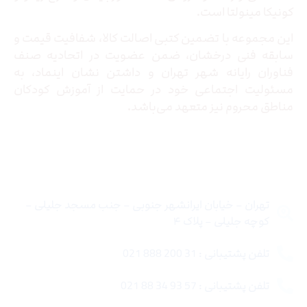
کونیکا مینولتا است.
این مجموعه با تضمین کتبی اصالت کالا، شفافیت قیمت و
سابقه فنی درخشان، ضمن عضویت در اتحادیه صنف
فناوران رایانه شهر تهران و داشتن نشان اینماد، به
مسئولیت اجتماعی خود در حمایت از آموزش کودکان
مناطق محروم نیز متعهد می‌باشد.
تماس با ما
تهران – خیابان ایرانشهر جنوبی – جنب مسجد جلیلی –
کوچه جلیلی – پلاک ۴
تلفن پشتیبانی : 31 200 888 021
تلفن پشتیبانی : 57 93 34 88 021