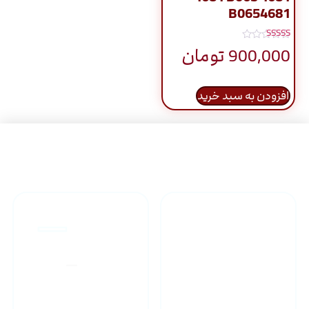
B0654681
نمره
900,000
تومان
5.00
از 5
افزودن به سبد خرید