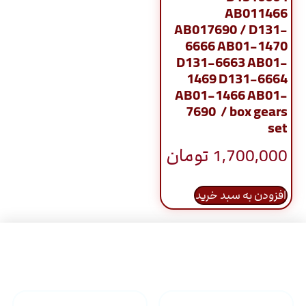
AB011466
AB017690 / D131-
6666 AB01-1470
D131-6663 AB01-
1469 D131-6664
AB01-1466 AB01-
7690 / box gears
set
1,700,000
تومان
افزودن به سبد خرید