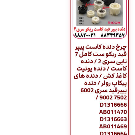
چرخ دنده کاست پیپر
فید ریکو ست کامل 7
تایی سری 2 / دنده
کاست / دنده یونیت
کاغذ کش / دنده های
پیکاپ رولر / دنده
پیپرفید سری 6002
7502 9002 /
D1316666
AB011470
D1316663
AB011469
D1316664