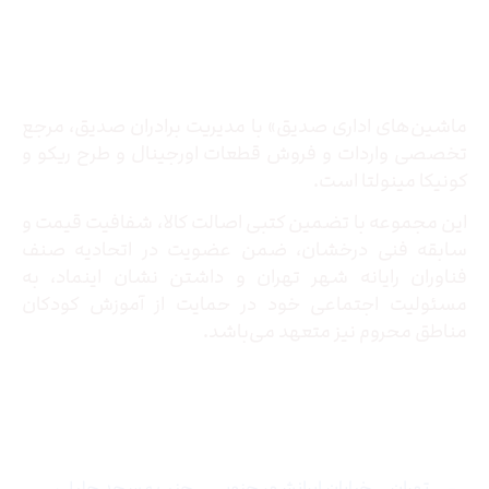
درباره ما
ماشین‌های اداری صدیق» با مدیریت برادران صدیق‌، مرجع
تخصصی واردات و فروش قطعات اورجینال و طرح ریکو و
کونیکا مینولتا است.
این مجموعه با تضمین کتبی اصالت کالا، شفافیت قیمت و
سابقه فنی درخشان، ضمن عضویت در اتحادیه صنف
فناوران رایانه شهر تهران و داشتن نشان اینماد، به
مسئولیت اجتماعی خود در حمایت از آموزش کودکان
مناطق محروم نیز متعهد می‌باشد.
تماس با ما
تهران – خیابان ایرانشهر جنوبی – جنب مسجد جلیلی –