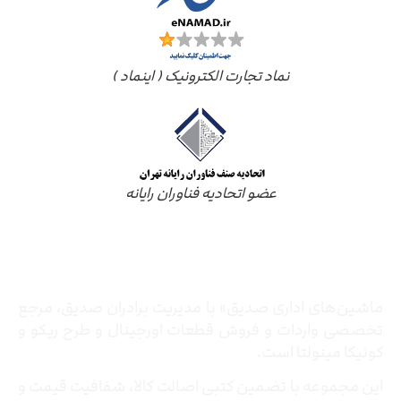
نماد تجارت الکترونیک ( اینماد )
عضو اتحادیه فناوران رایانه
درباره ما
ماشین‌های اداری صدیق» با مدیریت برادران صدیق‌، مرجع
تخصصی واردات و فروش قطعات اورجینال و طرح ریکو و
کونیکا مینولتا است.
این مجموعه با تضمین کتبی اصالت کالا، شفافیت قیمت و