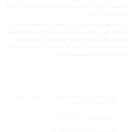
تخصصی واردات و فروش قطعات اورجینال و طرح ریکو و
کونیکا مینولتا است.
این مجموعه با تضمین کتبی اصالت کالا، شفافیت قیمت و
سابقه فنی درخشان، ضمن عضویت در اتحادیه صنف
فناوران رایانه شهر تهران و داشتن نشان اینماد، به
مسئولیت اجتماعی خود در حمایت از آموزش کودکان
مناطق محروم نیز متعهد می‌باشد.
تماس با ما
تهران – خیابان ایرانشهر جنوبی – جنب مسجد جلیلی –
کوچه جلیلی – پلاک ۴
تلفن پشتیبانی : 31 200 888 021
تلفن پشتیبانی : 57 93 34 88 021