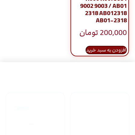
9002 9003 / AB01
2318 AB012318
AB01-2318
200,000
تومان
افزودن به سبد خرید