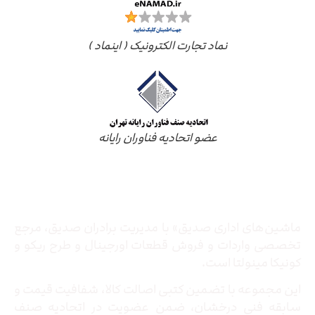
نماد تجارت الکترونیک ( اینماد )
عضو اتحادیه فناوران رایانه
درباره ما
ماشین‌های اداری صدیق» با مدیریت برادران صدیق‌، مرجع
تخصصی واردات و فروش قطعات اورجینال و طرح ریکو و
کونیکا مینولتا است.
این مجموعه با تضمین کتبی اصالت کالا، شفافیت قیمت و
سابقه فنی درخشان، ضمن عضویت در اتحادیه صنف