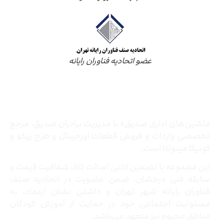
عضو اتحادیه فناوران رایانه
درباره ما
ماشین‌های اداری صدیق» با مدیریت برادران صدیق‌، مرجع
تخصصی واردات و فروش قطعات اورجینال و طرح ریکو و
کونیکا مینولتا است.
این مجموعه با تضمین کتبی اصالت کالا، شفافیت قیمت و
سابقه فنی درخشان، ضمن عضویت در اتحادیه صنف
فناوران رایانه شهر تهران و داشتن نشان اینماد، به
مسئولیت اجتماعی خود در حمایت از آموزش کودکان
مناطق محروم نیز متعهد می‌باشد.