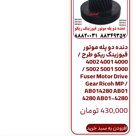
دنده دو پله موتور
فیوزینگ ریکو طرح /
4000 4001 4002
5000 5001 5002 /
Fuser Motor Drive
Gear Ricoh MP /
AB014280 AB01
4280 AB01-4280
430,000
تومان
افزودن به سبد خرید