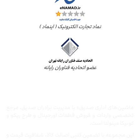
نماد تجارت الکترونیک ( اینماد )
عضو اتحادیه فناوران رایانه
درباره ما
ماشین‌های اداری صدیق» با مدیریت برادران صدیق‌، مرجع
تخصصی واردات و فروش قطعات اورجینال و طرح ریکو و
کونیکا مینولتا است.
این مجموعه با تضمین کتبی اصالت کالا، شفافیت قیمت و