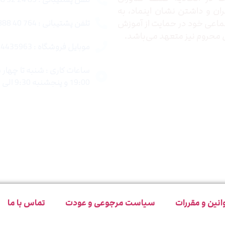
ران و داشتن نشان اینماد، به
اعی خود در حمایت از آموزش
تلفن پشتیبانی : 764 40 888 021
محروم نیز متعهد می‌باشد.
موبایل فروشگاه : 4435963 0920
19:00 و پنجشنبه 9:30 الی 15:00 میباشد.
انین و مقررات
سیاست مرجوعی و عودت
تماس با ما