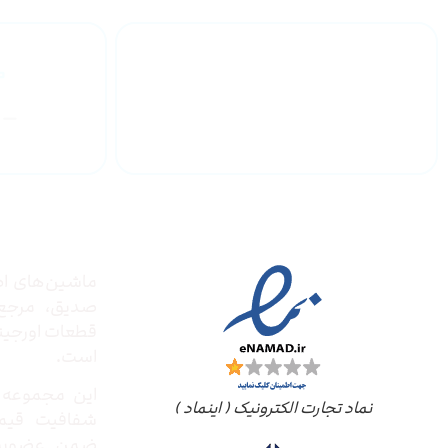
گارانتی محصولات
درباره
مجوز ها
ماشین‌های ادا
صدیق‌، مرج
قطعات اورجینال
است.
این مجموعه ب
نماد تجارت الکترونیک ( اینماد )
شفافیت قیم
ضمن عضویت 