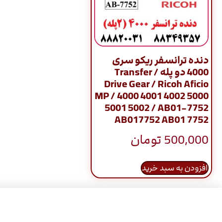
دنده ترانسفر ریکو سری
4000 دو پله / Transfer
Drive Gear / Ricoh Aficio
MP / 4000 4001 4002 5000
5001 5002 / AB01-7752
AB017752 AB01 7752
500,000
تومان
افزودن به سبد خرید