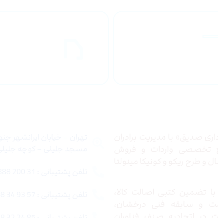
راهنمای خرید
ارسال به
محصولاات
کشور
 ما
تماس با ما
ری صدیق» با مدیریت برادران
تهران – خیابان ایرانشهر جن
ع تخصصی واردات و فروش
مسجد جلیلی – کوچه جلیلی –
 و طرح ریکو و کونیکا مینولتا
تلفن پشتیبانی : 31 200 888 021
ا تضمین کتبی اصالت کالا،
تلفن پشتیبانی : 57 93 34 88 021
ت و سابقه فنی درخشان،
در اتحادیه صنف فناوران
تلفن پشتیبانی : 85 24 32 88 021