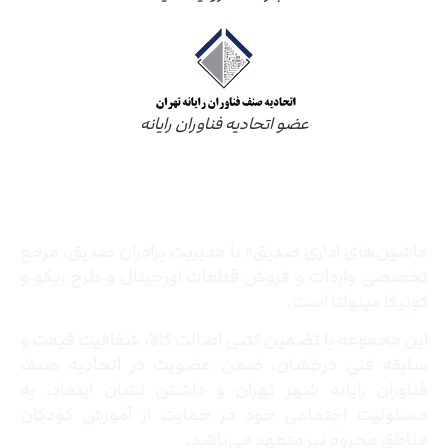
عضو اتحادیه فناوران رایانه
درباره ما
ماشین‌های اداری صدیق» با مدیریت برادران صدیق‌، مرجع
تخصصی واردات و فروش قطعات اورجینال و طرح ریکو و
کونیکا مینولتا است.
این مجموعه با تضمین کتبی اصالت کالا، شفافیت قیمت و
سابقه فنی درخشان، ضمن عضویت در اتحادیه صنف
فناوران رایانه شهر تهران و داشتن نشان اینماد، به
مسئولیت اجتماعی خود در حمایت از آموزش کودکان
مناطق محروم نیز متعهد می‌باشد.