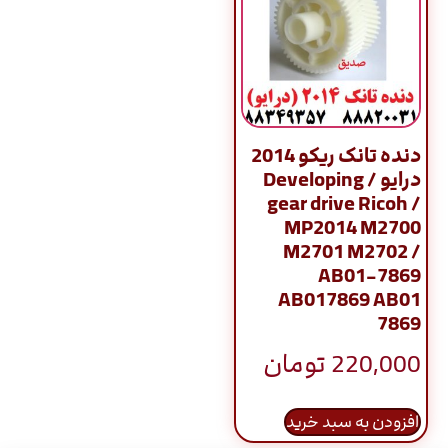
دنده تانک ریکو 2014
درایو / Developing
gear drive Ricoh /
MP2014 M2700
M2701 M2702 /
AB01-7869
AB017869 AB01
7869
220,000
تومان
افزودن به سبد خرید