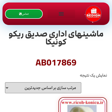
تماس
ماشینهای اداری صدیق ریکو
کونیکا
AB017869
نمایش یک نتیجه