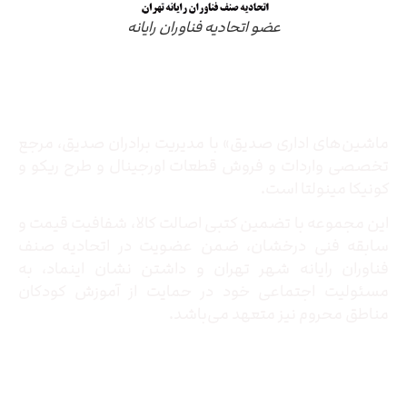
عضو اتحادیه فناوران رایانه
درباره ما
ماشین‌های اداری صدیق» با مدیریت برادران صدیق‌، مرجع
تخصصی واردات و فروش قطعات اورجینال و طرح ریکو و
کونیکا مینولتا است.
این مجموعه با تضمین کتبی اصالت کالا، شفافیت قیمت و
سابقه فنی درخشان، ضمن عضویت در اتحادیه صنف
فناوران رایانه شهر تهران و داشتن نشان اینماد، به
مسئولیت اجتماعی خود در حمایت از آموزش کودکان
مناطق محروم نیز متعهد می‌باشد.
تماس با ما