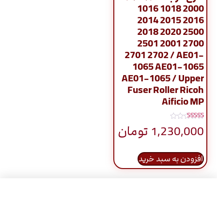
1016 1018 2000
2014 2015 2016
2018 2020 2500
2501 2001 2700
2701 2702 / AE01-
1065 AE01-1065
AE01-1065 / Upper
Fuser Roller Ricoh
Aificio MP
نمره
1,230,000
تومان
5.00
از 5
افزودن به سبد خرید