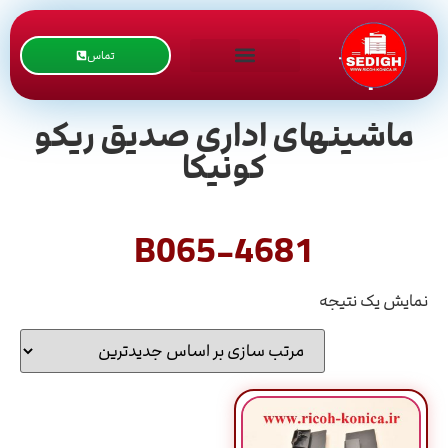
تماس
ماشینهای اداری صدیق ریکو
کونیکا
B065-4681
نمایش یک نتیجه