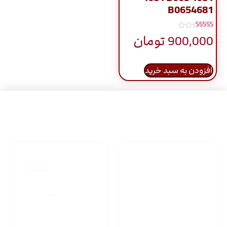
B0654681
نمره
900,000
تومان
5.00
از 5
افزودن به سبد خرید