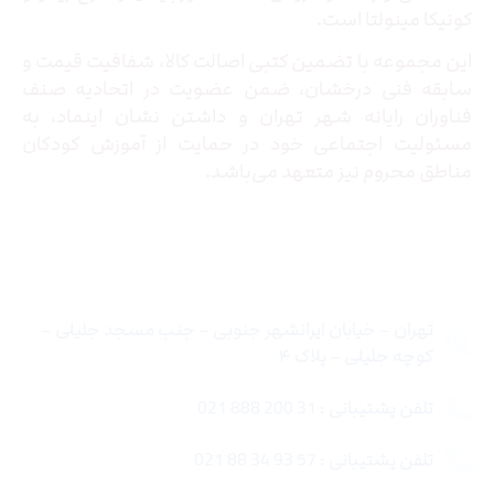
کونیکا مینولتا است.
این مجموعه با تضمین کتبی اصالت کالا، شفافیت قیمت و
سابقه فنی درخشان، ضمن عضویت در اتحادیه صنف
فناوران رایانه شهر تهران و داشتن نشان اینماد، به
مسئولیت اجتماعی خود در حمایت از آموزش کودکان
مناطق محروم نیز متعهد می‌باشد.
تماس با ما
تهران – خیابان ایرانشهر جنوبی – جنب مسجد جلیلی –
کوچه جلیلی – پلاک ۴
تلفن پشتیبانی : 31 200 888 021
تلفن پشتیبانی : 57 93 34 88 021