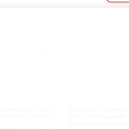
راهنمای خرید
ارسال به
محصولاات
کشور
 ما
تماس با ما
ری صدیق» با مدیریت برادران
تهران – خیابان ایرانشهر جن
ع تخصصی واردات و فروش
مسجد جلیلی – کوچه جلیلی –
 و طرح ریکو و کونیکا مینولتا