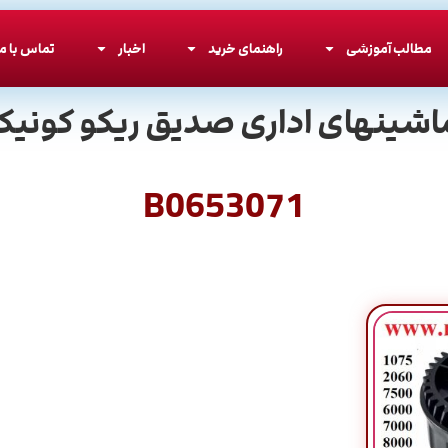
مطالب آموزشی
راهنمای خرید
اخبار
تماس با ما
اشینهای اداری صدیق ریکو کونیکا
B0653071