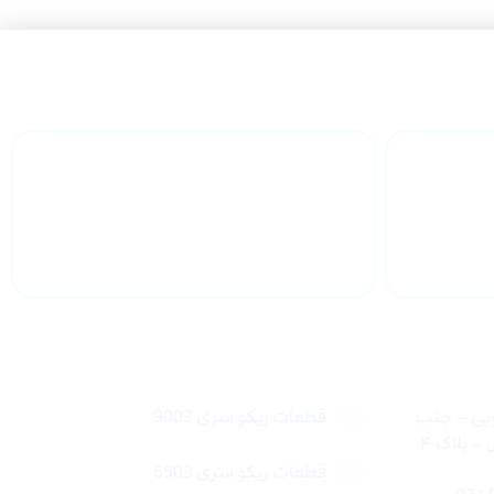
 سراسر
پشتیبانی محصولات
لینک های سریع
وبی – جنب
قطعات ریکو سری 9003
 پلاک ۴
قطعات ریکو سری 6503