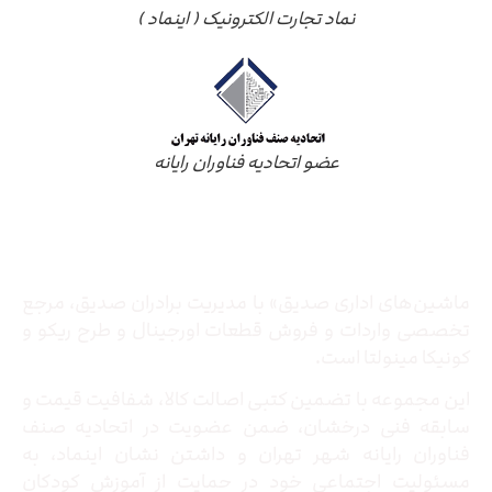
نماد تجارت الکترونیک ( اینماد )
عضو اتحادیه فناوران رایانه
درباره ما
ماشین‌های اداری صدیق» با مدیریت برادران صدیق‌، مرجع
تخصصی واردات و فروش قطعات اورجینال و طرح ریکو و
کونیکا مینولتا است.
این مجموعه با تضمین کتبی اصالت کالا، شفافیت قیمت و
سابقه فنی درخشان، ضمن عضویت در اتحادیه صنف
فناوران رایانه شهر تهران و داشتن نشان اینماد، به
مسئولیت اجتماعی خود در حمایت از آموزش کودکان