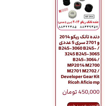
دنده تانک ریکو 2014
و 2701 سری 5 عددی
/ B245-3060 B245-
3245 B245-3065
B245-3064 /
MP2014 M2700
M2701 M2702 /
Developer Gear Kit
Ricoh Aficio mp
450,000
تومان
افزودن به سبد خرید