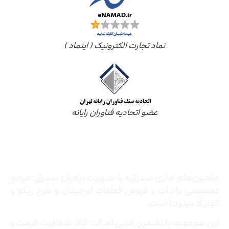
نماد تجارت الکترونیک ( اینماد )
عضو اتحادیه فناوران رایانه
درباره ما
ماشین‌های اداری صدیق» با مدیریت برادران صدیق‌، مرجع
تخصصی واردات و فروش قطعات اورجینال و طرح ریکو و
کونیکا مینولتا است.
این مجموعه با تضمین کتبی اصالت کالا، شفافیت قیمت و