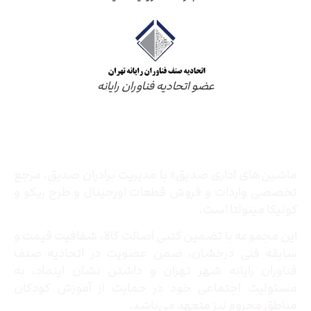
عضو اتحادیه فناوران رایانه
درباره ما
ماشین‌های اداری صدیق» با مدیریت برادران صدیق‌، مرجع
تخصصی واردات و فروش قطعات اورجینال و طرح ریکو و
کونیکا مینولتا است.
این مجموعه با تضمین کتبی اصالت کالا، شفافیت قیمت و
سابقه فنی درخشان، ضمن عضویت در اتحادیه صنف
فناوران رایانه شهر تهران و داشتن نشان اینماد، به
مسئولیت اجتماعی خود در حمایت از آموزش کودکان
مناطق محروم نیز متعهد می‌باشد.