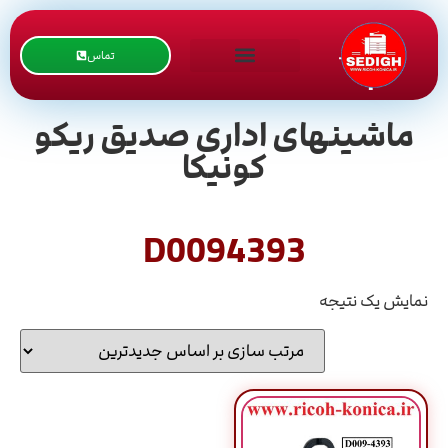
تماس
ماشینهای اداری صدیق ریکو
کونیکا
D0094393
نمایش یک نتیجه