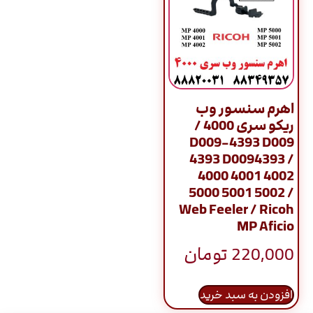
اهرم سنسور وب
ریکو سری 4000 /
D009-4393 D009
4393 D0094393 /
4000 4001 4002
5000 5001 5002 /
Web Feeler / Ricoh
MP Aficio
220,000
تومان
افزودن به سبد خرید