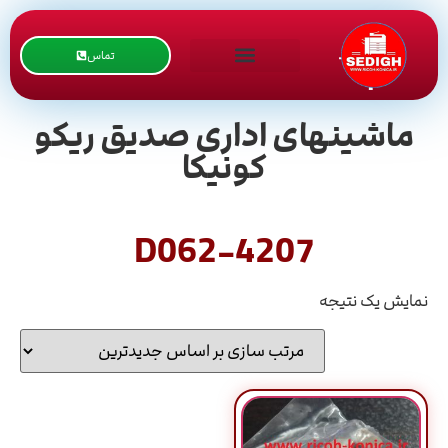
تماس
ماشینهای اداری صدیق ریکو
کونیکا
D062-4207
نمایش یک نتیجه