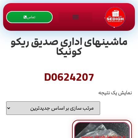
تماس
ماشینهای اداری صدیق ریکو
کونیکا
D0624207
نمایش یک نتیجه