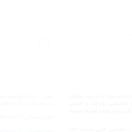
راهنمای خرید
ارسال به
محصولاات
کشور
 ما
تماس با ما
ری صدیق» با مدیریت برادران
تهران – خیابان ایرانشهر جن
ع تخصصی واردات و فروش
مسجد جلیلی – کوچه جلیلی –
 و طرح ریکو و کونیکا مینولتا
تلفن پشتیبانی : 31 200 888 021
ا تضمین کتبی اصالت کالا،
تلفن پشتیبانی : 57 93 34 88 021