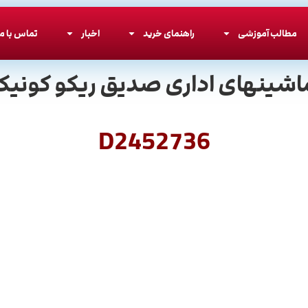
مطالب آموزشی
راهنمای خرید
اخبار
تماس با ما
اشینهای اداری صدیق ریکو کونیکا
D2452736