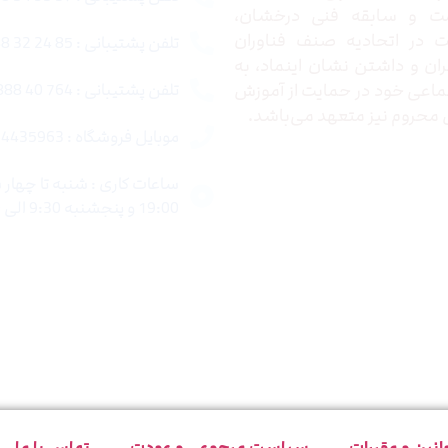
ت و سابقه فنی درخشان،
در اتحادیه صنف فناوران
تلفن پشتیبانی : 85 24 32 88 021
ران و داشتن نشان اینماد، به
اعی خود در حمایت از آموزش
تلفن پشتیبانی : 764 40 888 021
محروم نیز متعهد می‌باشد.
موبایل فروشگاه : 4435963 0920
19:00 و پنجشنبه 9:30 الی 15:00 میباشد.