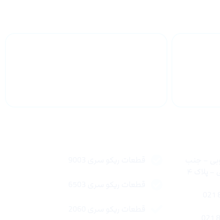
 سراسر
پشتیبانی محصولات
لینک های سریع
وبی – جنب
قطعات ریکو سری 9003
 پلاک ۴
قطعات ریکو سری 6503
قطعات ریکو سری 2060