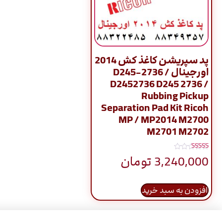
پد سپریشن کاغذ کش 2014
اورجینال / D245-2736
D2452736 D245 2736 /
Rubbing Pickup
Separation Pad Kit Ricoh
MP / MP2014 M2700
M2701 M2702
نمره
3,240,000
تومان
5.00
از 5
افزودن به سبد خرید