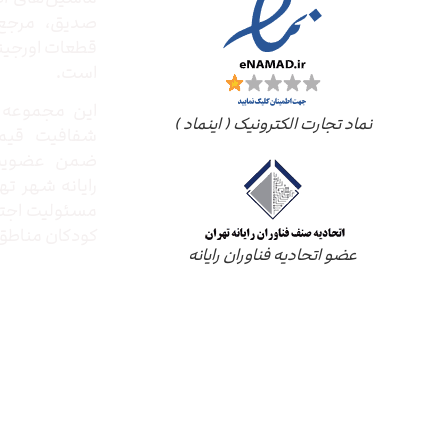
صدیق‌، مرج
قطعات اورجینال
است.
این مجموعه ب
نماد تجارت الکترونیک ( اینماد )
شفافیت قیم
ضمن عضویت 
رایانه شهر ته
مسئولیت اجتم
کودکان مناطق 
عضو اتحادیه فناوران رایانه