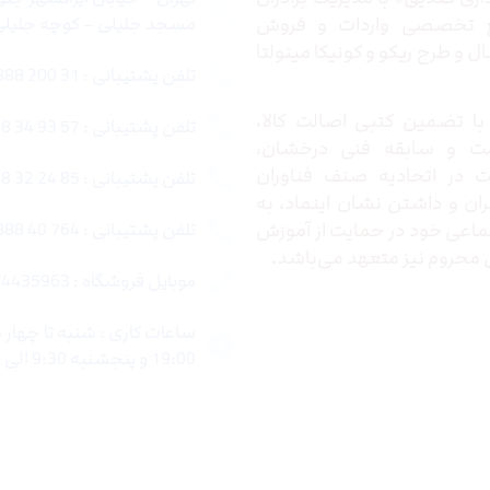
ع تخصصی واردات و فروش
مسجد جلیلی – کوچه جلیلی –
 و طرح ریکو و کونیکا مینولتا
تلفن پشتیبانی : 31 200 888 021
ا تضمین کتبی اصالت کالا،
تلفن پشتیبانی : 57 93 34 88 021
ت و سابقه فنی درخشان،
در اتحادیه صنف فناوران
تلفن پشتیبانی : 85 24 32 88 021
ران و داشتن نشان اینماد، به
اعی خود در حمایت از آموزش
تلفن پشتیبانی : 764 40 888 021
محروم نیز متعهد می‌باشد.
موبایل فروشگاه : 4435963 0920
19:00 و پنجشنبه 9:30 الی 15:00 میباشد.