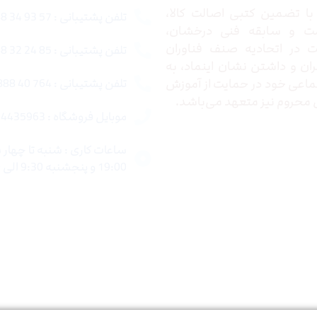
ا تضمین کتبی اصالت کالا،
تلفن پشتیبانی : 57 93 34 88 021
ت و سابقه فنی درخشان،
در اتحادیه صنف فناوران
تلفن پشتیبانی : 85 24 32 88 021
ران و داشتن نشان اینماد، به
اعی خود در حمایت از آموزش
تلفن پشتیبانی : 764 40 888 021
محروم نیز متعهد می‌باشد.
موبایل فروشگاه : 4435963 0920
19:00 و پنجشنبه 9:30 الی 15:00 میباشد.