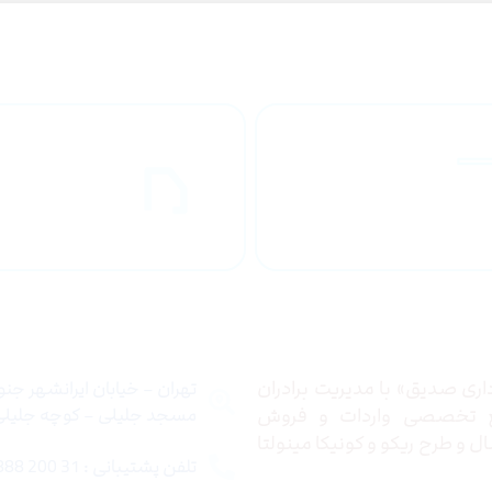
راهنمای خرید
ارسال به
محصولاات
کشور
 ما
تماس با ما
ری صدیق» با مدیریت برادران
تهران – خیابان ایرانشهر جن
ع تخصصی واردات و فروش
مسجد جلیلی – کوچه جلیلی –
 و طرح ریکو و کونیکا مینولتا
تلفن پشتیبانی : 31 200 888 021