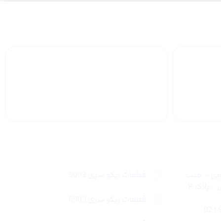
 سراسر
پشتیبانی محصولات
لینک های سریع
وبی – جنب
قطعات ریکو سری 9003
 پلاک ۴
قطعات ریکو سری 6503